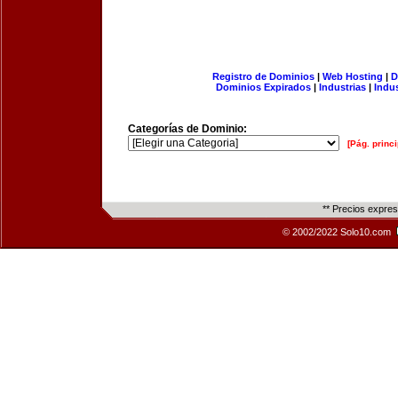
Registro de Dominios
|
Web Hosting
|
D
Dominios Expirados
|
Industrias
|
Indu
Categorías de Dominio:
[Pág. princi
** Precios expre
© 2002/2022 Solo10.com