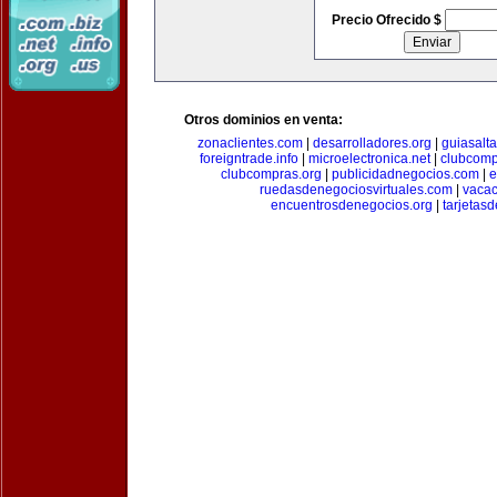
Precio Ofrecido $
Otros dominios en venta:
zonaclientes.com
|
desarrolladores.org
|
guiasalt
foreigntrade.info
|
microelectronica.net
|
clubcom
clubcompras.org
|
publicidadnegocios.com
|
e
ruedasdenegociosvirtuales.com
|
vacac
encuentrosdenegocios.org
|
tarjetas