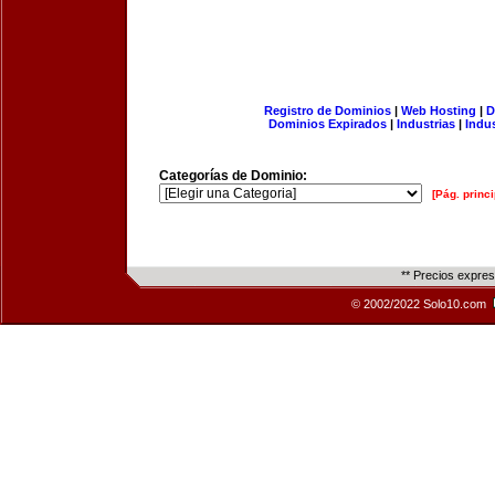
Registro de Dominios
|
Web Hosting
|
D
Dominios Expirados
|
Industrias
|
Indu
Categorías de Dominio:
[Pág. princi
** Precios expre
© 2002/2022 Solo10.com