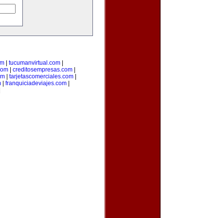
om
|
tucumanvirtual.com
|
com
|
creditosempresas.com
|
om
|
tarjetascomerciales.com
|
m
|
franquiciadeviajes.com
|
|