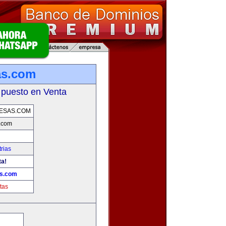
as.com
 puesto en Venta
ESAS.COM
.com
rias
ta!
as.com
tas