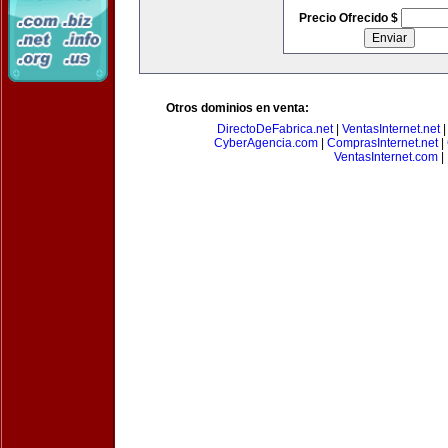
Precio Ofrecido $
Otros dominios en venta:
DirectoDeFabrica.net
|
VentasInternet.net
CyberAgencia.com
|
ComprasInternet.net
|
VentasInternet.com
|