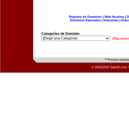
Registro de Dominios
|
Web Hosting
|
D
Dominios Expirados
|
Industrias
|
Indu
Categorías de Dominio:
[Pág. princi
** Precios expre
© 2002/2022 Solo10.com