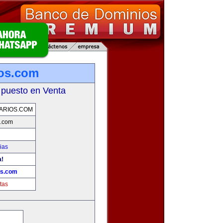
ios.com
 puesto en Venta
ARIOS.COM
s.com
ias
a!
os.com
tas