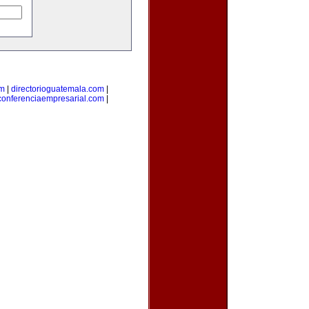
om
|
directorioguatemala.com
|
conferenciaempresarial.com
|