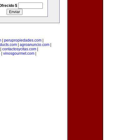
Ofrecido $
m
|
perupropiedades.com
|
ducts.com
|
agroanuncio.com
|
|
contactosycitas.com
|
m
|
vinosgourmet.com
|