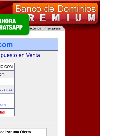
.com
 puesto en Venta
IO.COM
com
dustrias
com
tas
ealizar una Oferta