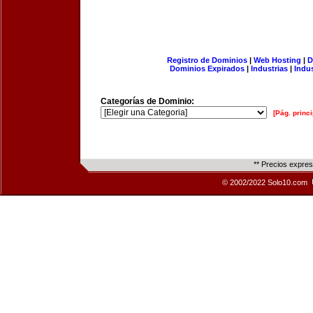
Registro de Dominios
|
Web Hosting
|
D
Dominios Expirados
|
Industrias
|
Indu
Categorías de Dominio:
[Pág. princi
** Precios expre
© 2002/2022 Solo10.com