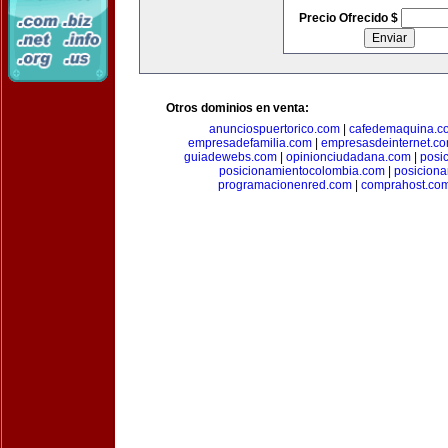
Precio Ofrecido $
Otros dominios en venta:
anunciospuertorico.com
|
cafedemaquina.c
empresadefamilia.com
|
empresasdeinternet.c
guiadewebs.com
|
opinionciudadana.com
|
posi
posicionamientocolombia.com
|
posicion
programacionenred.com
|
comprahost.co