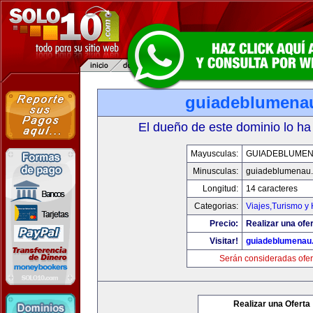
guiadeblumena
El dueño de este dominio lo ha
Mayusculas:
GUIADEBLUME
Minusculas:
guiadeblumenau
Longitud:
14 caracteres
Categorias:
Viajes,Turismo y
Precio:
Realizar una ofer
Visitar!
guiadeblumenau
Serán consideradas ofer
Realizar una Oferta