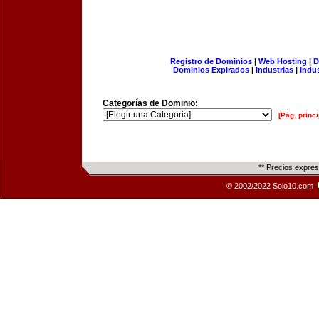
Registro de Dominios
|
Web Hosting
|
D
Dominios Expirados
|
Industrias
|
Indu
Categorías de Dominio:
[Pág. princi
** Precios expre
© 2002/2022 Solo10.com