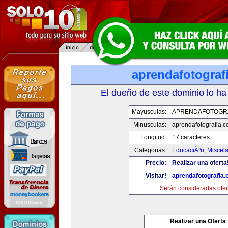
aprendafotograf
El dueño de este dominio lo ha
Mayusculas:
APRENDAFOTOGR
Minusculas:
aprendafotografia.
Longitud:
17 caracteres
Categorias:
EducaciÃ³n
,
Miscela
Precio:
Realizar una oferta
Visitar!
aprendafotografia
Serán consideradas ofer
Realizar una Oferta