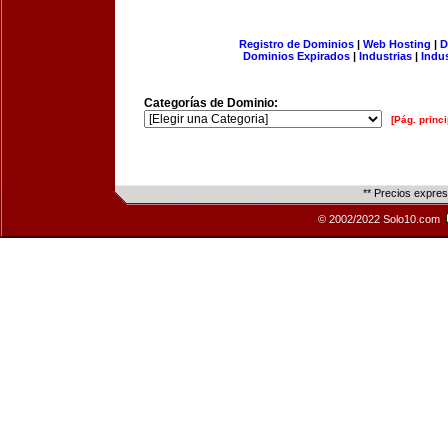
Registro de Dominios
|
Web Hosting
|
D
Dominios Expirados
|
Industrias
|
Indu
Categorías de Dominio:
[Pág. princi
** Precios expre
© 2002/2022 Solo10.com