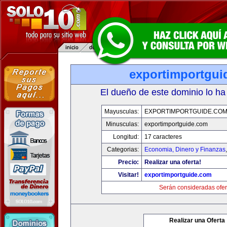
exportimportgui
El dueño de este dominio lo ha
Mayusculas:
EXPORTIMPORTGUIDE.CO
Minusculas:
exportimportguide.com
Longitud:
17 caracteres
Categorias:
Economia, Dinero y Finanzas
Precio:
Realizar una oferta!
Visitar!
exportimportguide.com
Serán consideradas ofer
Realizar una Oferta