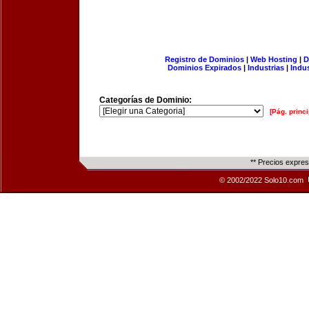
Registro de Dominios
|
Web Hosting
|
D
Dominios Expirados
|
Industrias
|
Indu
Categorías de Dominio:
[Pág. princi
** Precios expre
© 2002/2022 Solo10.com