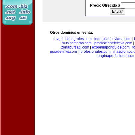
Precio Ofrecido $
Otros dominios en venta:
eventosintegrales.com
|
industriaboliviana.com
|
musicompras.com
|
promocionefectiva.com
|
zonabursatil.com
|
exportimportguide.com
|
f
guiadelinks.com
|
iprofesionales.com
|
maspromoci
paginaprofesional.co