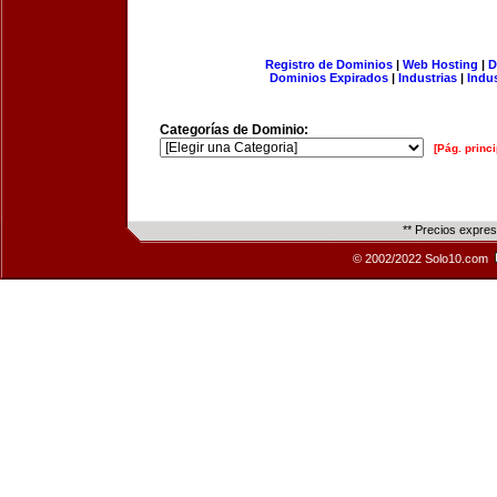
Registro de Dominios
|
Web Hosting
|
D
Dominios Expirados
|
Industrias
|
Indu
Categorías de Dominio:
[Pág. princi
** Precios expre
© 2002/2022 Solo10.com