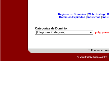
Registro de Dominios
|
Web Hosting
|
D
Dominios Expirados
|
Industrias
|
Indu
Categorías de Dominio:
[Pág. princi
** Precios expre
© 2002/2022 Solo10.com