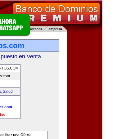
os.com
 puesto en Venta
NTOS.COM
s.com
s
,
Salud
os.com
tas
ealizar una Oferta