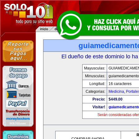
guiamedicament
El dueño de este dominio lo ha
Mayusculas:
GUIAMEDICAME
Minusculas:
guiamedicamento
Longitud:
16 caracteres
Categorias:
Medicina
,
Portale
Precio:
$449.00
Visitar!
guiamedicament
Serán consideradas ofer
R