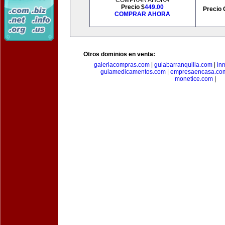
COMPRAR AHORA
Precio $
449.00
Precio 
COMPRAR AHORA
Otros dominios en venta:
galeriacompras.com
|
guiabarranquilla.com
|
in
guiamedicamentos.com
|
empresaencasa.co
monetice.com
|