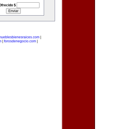
Ofrecido $
mueblesbienesraices.com
|
m
|
forosdenegocio.com
|