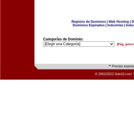
Registro de Dominios
|
Web Hosting
|
D
Dominios Expirados
|
Industrias
|
Indu
Categorías de Dominio:
[Pág. princi
** Precios expre
© 2002/2022 Solo10.com