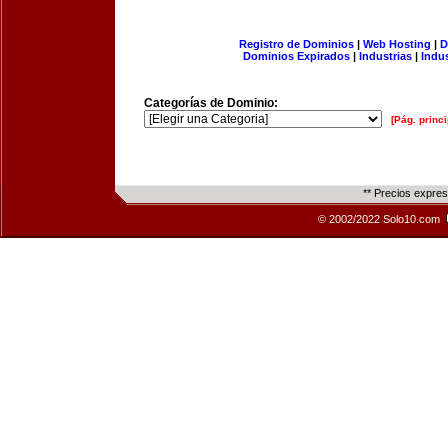
Registro de Dominios
|
Web Hosting
|
D
Dominios Expirados
|
Industrias
|
Indu
Categorías de Dominio:
[Pág. princi
** Precios expre
© 2002/2022 Solo10.com