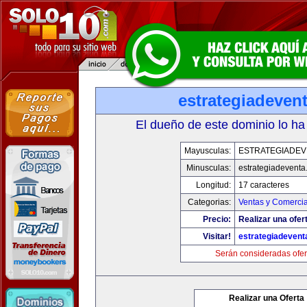
estrategiadeven
El dueño de este dominio lo ha
Mayusculas:
ESTRATEGIADEV
Minusculas:
estrategiadevent
Longitud:
17 caracteres
Categorias:
Ventas y Comercia
Precio:
Realizar una ofer
Visitar!
estrategiadeven
Serán consideradas ofer
Realizar una Oferta