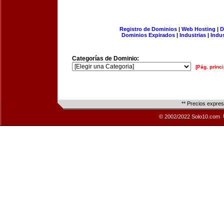
Registro de Dominios
|
Web Hosting
|
D
Dominios Expirados
|
Industrias
|
Indu
Categorías de Dominio:
[Pág. princi
** Precios expre
© 2002/2022 Solo10.com