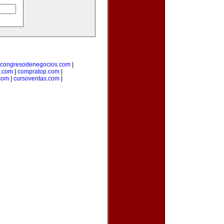
congresodenegocios.com
|
l.com
|
compratop.com
|
com
|
cursoventas.com
|