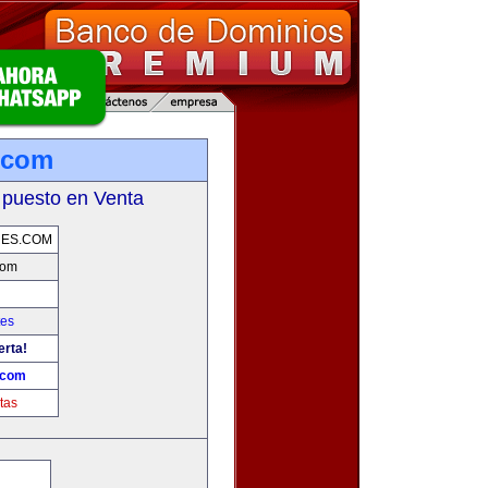
.com
 puesto en Venta
RES.COM
com
tes
erta!
.com
tas